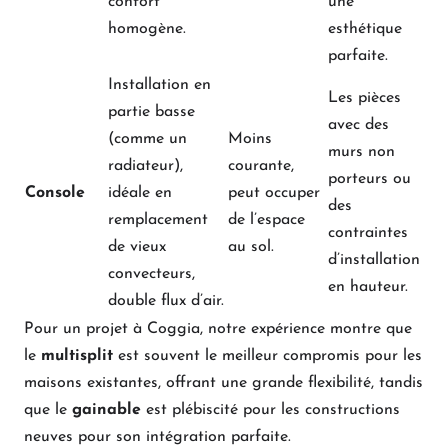
confort
une
homogène.
esthétique
parfaite.
Installation en
Les pièces
partie basse
avec des
(comme un
Moins
murs non
radiateur),
courante,
porteurs ou
Console
idéale en
peut occuper
des
remplacement
de l’espace
contraintes
de vieux
au sol.
d’installation
convecteurs,
en hauteur.
double flux d’air.
Pour un projet à Coggia, notre expérience montre que
le
multisplit
est souvent le meilleur compromis pour les
maisons existantes, offrant une grande flexibilité, tandis
que le
gainable
est plébiscité pour les constructions
neuves pour son intégration parfaite.