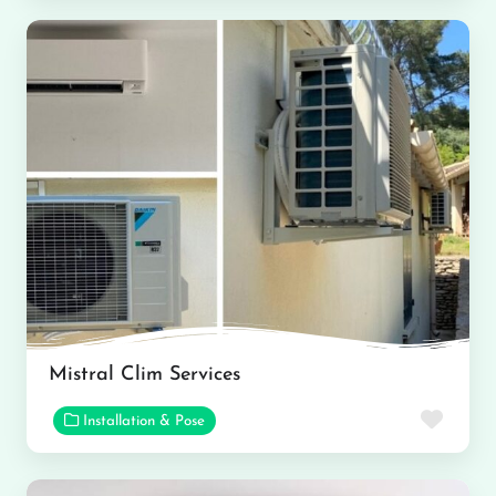
Mistral Clim Services
Favor
Installation & Pose