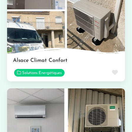
Alsace Climat Confort
Favor
Solutions Energétiques