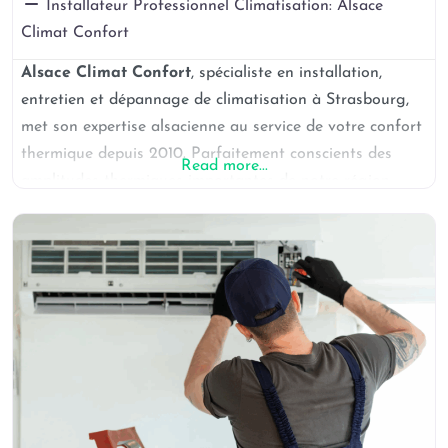
Installateur Professionnel Climatisation:
Alsace
Climat Confort
Alsace Climat Confort
, spécialiste en installation,
entretien et dépannage de climatisation à Strasbourg,
met son expertise alsacienne au service de votre confort
thermique depuis 2010. Parfaitement conscients des
Read more...
amplitudes thermiques importantes de notre région
continentale, nous proposons des systèmes réversibles
performants aussi bien en climatisation estivale qu’en
chauffage hivernal. Nous intervenons dans tout le Bas-
Rhin : Strasbourg centre, Cronenbourg, Schiltigheim,
Illkirch-Graffenstaden, Haguenau et jusqu’à Sélestat.
Notre spécialité réside dans l’installation de pompes à
chaleur air-air haute performance adaptées aux hivers
rigoureux alsaciens, avec des COP supérieurs à 4 même
par -10°C. Revendeurs officiels Viessmann, Bosch et