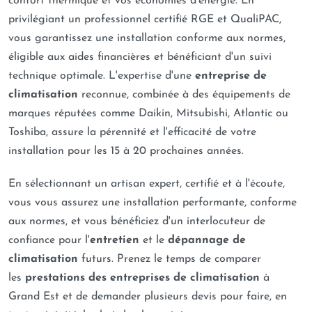
confort thermique et vos économies d'énergie. En
disposition pour échanger sur votre projet et vous
privilégiant un professionnel certifié RGE et QualiPAC,
fournir des conseils d’experts. Demandez dès aujourd’hui
vous garantissez une installation conforme aux normes,
votre étude personnalisée et votre devis gratuit pour
éligible aux aides financières et bénéficiant d'un suivi
une solution de chauffage et de rafraîchissement
technique optimale. L'expertise d'une
entreprise de
performante à Illkirch-Graffenstaden.
climatisation
reconnue, combinée à des équipements de
marques réputées comme Daikin, Mitsubishi, Atlantic ou
Toshiba, assure la pérennité et l'efficacité de votre
installation pour les 15 à 20 prochaines années.
En sélectionnant un artisan expert, certifié et à l'écoute,
vous vous assurez une installation performante, conforme
aux normes, et vous bénéficiez d'un interlocuteur de
confiance pour l'
entretien
et le
dépannage de
climatisation
futurs. Prenez le temps de comparer
les
prestations des entreprises de climatisation
à
Grand Est et de demander plusieurs devis pour faire, en