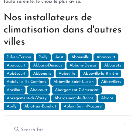
toute sérénité, le choix le plus avisé.
Nos installateurs de
climatisation dans d'autres
villes
?uf-en-Ternois
?uilly
Aast
Abainville
Abancourt
Abaucourt
Abbans-Dessous
Abbans-Dessus
Abbaretz
Abbécourt
Abbenans
Abbeville
Abbéville-la-Rivière
Abbéville-lès-Conflans
Abbeville-Saint-Lucien
Abbévillers
Abeilhan
Abelcourt
Abergement-Clémenciat
Abergement-de-Varey
Abergement-la-Ronce
Abidos
Abilly
Abjat-sur-Bandiat
Ablain-Saint-Nazaire
Search for