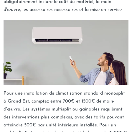
obligatoirement inclure le coût du matériel, la main-
prix en sélectionnant des équipements fiables et
d'œuvre, les accessoires nécessaires et la mise en service.
performants, et en optimisant nos prestations pour
vous garantir des tarifs compétitifs et justifiés.
Notre zone d’intervention
autour d’Illkirch-
Graffenstaden
Basée au cœur de l’Eurométropole, notre entreprise
Stratherm
intervient principalement sur la commune
d’
Illkirch-Graffenstaden
et dans toutes les villes
Pour une installation de climatisation standard monosplit
environnantes. Notre réactivité est maximale sur les
à Grand Est, comptez entre 700€ et 1500€ de main-
communes voisines telles que
Strasbourg, Eschau,
d'œuvre. Les systèmes multisplit ou gainables requièrent
Fegersheim, Lingolsheim, Ostwald, Geispolsheim et
des interventions plus complexes, avec des tarifs pouvant
Entzheim
. Nous étendons également notre savoir-faire
atteindre 500€ par unité intérieure installée. Pour un
à un périmètre plus large dans le Bas-Rhin pour