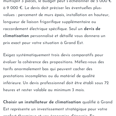
multisplit 3 pièces, le budget peut s'échelonner de 5 000 €
accompagner nos clients dans tous leurs projets de
à 9 000 €. Le devis doit préciser les éventuelles plus-
climatisation et de pompe à chaleur, assurant un service
values : percement de murs épais, installation en hauteur,
de qualité sur un vaste secteur.
longueur de liaison frigorifique supplémentaire ou
raccordement électrique spécifique. Seul un
devis de
Contactez votre expert
climatisation
personnalisé et détaillé vous donnera un
pour l’installation ou
prix exact pour votre situation à Grand Est.
l’entretien de votre
Exigez systématiquement trois devis comparatifs pour
climatisation
évaluer la cohérence des propositions. Méfiez-vous des
tarifs anormalement bas qui peuvent cacher des
Vous souhaitez faire installer une climatisation
prestations incomplètes ou du matériel de qualité
réversible pour affronter les saisons en toute quiétude ?
inférieure. Un devis professionnel doit être établi sous 72
Vous envisagez de remplacer votre ancienne chaudière
heures et rester valable au minimum 3 mois.
par une pompe à chaleur plus économique ? Ou vous
Choisir un installateur de climatisation
qualifié à Grand
avez besoin d’un contrat d’entretien fiable pour votre
Est représente un investissement stratégique pour votre
équipement actuel ? L’équipe de
Stratherm
est à votre