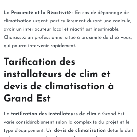
Parce que votre temps est précieux, nous nous
La
Proximité et la Réactivité
: En cas de dépannage de
engageons à être réactifs. Que ce soit pour une
climatisation urgent, particulièrement durant une canicule,
première prise de contact, une visite technique ou
avoir un interlocuteur local et réactif est inestimable.
un dépannage urgent, notre organisation est
Choisissez un professionnel situé à proximité de chez vous,
pensée pour intervenir dans les meilleurs délais à
qui pourra intervenir rapidement.
Illkirch-Graffenstaden et dans sa périphérie.
Satisfaction client garantie :
Votre satisfaction
Tarification des
est notre meilleure publicité. Nous mettons un point
installateurs de clim et
d’honneur à fournir un travail soigné, à être à votre
écoute à chaque étape du projet, et à laisser un
devis de climatisation à
chantier parfaitement propre après notre passage.
Grand Est
Notre service après-vente reste disponible pour
répondre à toutes vos questions.
La
tarification des installateurs de clim
à Grand Est
Des tarifs de services justes et transparents :
varie considérablement selon la complexité du projet et le
Nous pratiquons une politique de prix équitable.
type d'équipement. Un
devis de climatisation
détaillé doit
Nous vous proposons le meilleur rapport qualité-