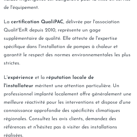
QualiPAC
. Ces labels, délivrés par des organismes
fournir des conseils d’experts. Demandez dès aujourd’hui
de l'équipement.
indépendants, attestent de notre savoir-faire et de
votre étude personnalisée et votre devis gratuit pour
notre engagement pour l’efficacité énergétique.
une solution de chauffage et de rafraîchissement
La
certification QualiPAC
, délivrée par l'association
Pour vous, c’est la garantie d’une installation
performante à Strasbourg.
Qualit'EnR depuis 2010, représente un gage
conforme aux normes et, surtout, l’accès aux aides
supplémentaire de qualité. Elle atteste de l'expertise
financières de l’État (MaPrimeRénov’, Éco-prêt à
spécifique dans l'installation de pompes à chaleur et
taux zéro, certificats d’économies d’énergie) pour
garantit le respect des normes environnementales les plus
l’installation d’une pompe à chaleur.
strictes.
Devis gratuit, détaillé et sans engagement :
La
transparence est une valeur clé de notre entreprise.
L'
expérience
et la
réputation locale de
Nous réalisons une visite technique à votre domicile
l'installateur
méritent une attention particulière. Un
pour analyser précisément vos besoins et vous
professionnel implanté localement offre généralement une
fournir un devis personnalisé, entièrement gratuit et
meilleure réactivité pour les interventions et dispose d'une
sans engagement. Vous disposez de toutes les
connaissance approfondie des spécificités climatiques
informations pour prendre votre décision en toute
régionales. Consultez les avis clients, demandez des
sérénité.
références et n'hésitez pas à visiter des installations
réalisées.
Rapidité d’intervention et respect des délais :