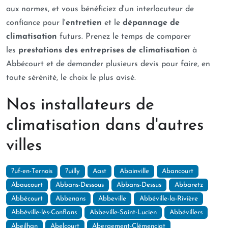
aux normes, et vous bénéficiez d'un interlocuteur de
confiance pour l'
entretien
et le
dépannage de
climatisation
futurs. Prenez le temps de comparer
les
prestations des entreprises de climatisation
à
Abbécourt et de demander plusieurs devis pour faire, en
toute sérénité, le choix le plus avisé.
Nos installateurs de
climatisation dans d'autres
villes
?uf-en-Ternois
?uilly
Aast
Abainville
Abancourt
Abaucourt
Abbans-Dessous
Abbans-Dessus
Abbaretz
Abbécourt
Abbenans
Abbeville
Abbéville-la-Rivière
Abbéville-lès-Conflans
Abbeville-Saint-Lucien
Abbévillers
Abeilhan
Abelcourt
Abergement-Clémenciat