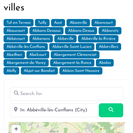
villes
?uf-en-Ternois
?uilly
Aast
Abainville
Abancourt
Abaucourt
Abbans-Dessous
Abbans-Dessus
Abbaretz
Abbécourt
Abbenans
Abbeville
Abbéville-la-Rivière
Abbéville-lès-Conflans
Abbeville-Saint-Lucien
Abbévillers
Abeilhan
Abelcourt
Abergement-Clémenciat
Abergement-de-Varey
Abergement-la-Ronce
Abidos
Abilly
Abjat-sur-Bandiat
Ablain-Saint-Nazaire
Search for
Near
Search
+