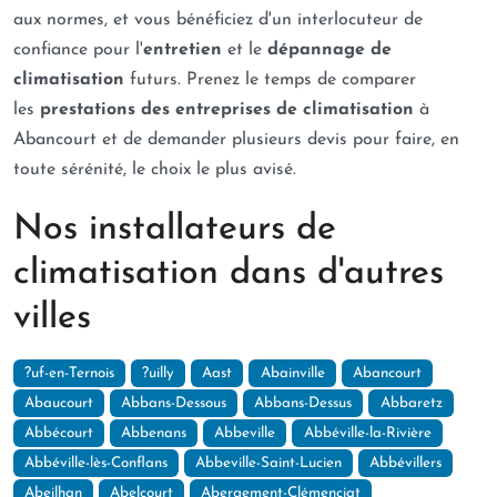
aux normes, et vous bénéficiez d'un interlocuteur de
confiance pour l'
entretien
et le
dépannage de
climatisation
futurs. Prenez le temps de comparer
les
prestations des entreprises de climatisation
à
Abancourt et de demander plusieurs devis pour faire, en
toute sérénité, le choix le plus avisé.
Nos installateurs de
climatisation dans d'autres
villes
?uf-en-Ternois
?uilly
Aast
Abainville
Abancourt
Abaucourt
Abbans-Dessous
Abbans-Dessus
Abbaretz
Abbécourt
Abbenans
Abbeville
Abbéville-la-Rivière
Abbéville-lès-Conflans
Abbeville-Saint-Lucien
Abbévillers
Abeilhan
Abelcourt
Abergement-Clémenciat