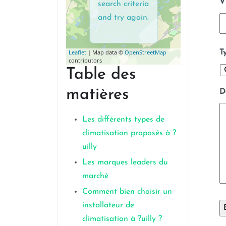
V
search criteria
and try again.
T
Leaflet
| Map data ©
OpenStreetMap
contributors
Table des
matières
D
Les différents types de
climatisation proposés à ?
uilly
Les marques leaders du
marché
Comment bien choisir un
installateur de
climatisation à ?uilly ?