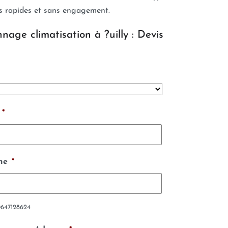
ts rapides et sans engagement.
nage climatisation à ?uilly : Devis
*
ne
*
0647128624