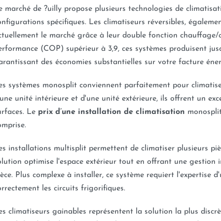
e marché de ?uilly propose plusieurs technologies de climatisa
onfigurations spécifiques. Les climatiseurs réversibles, égalem
ctuellement le marché grâce à leur double fonction chauffage/cl
erformance (COP) supérieur à 3,9, ces systèmes produisent ju
arantissant des économies substantielles sur votre facture éne
es systèmes monosplit conviennent parfaitement pour climatis
'une unité intérieure et d'une unité extérieure, ils offrent un exc
urfaces. Le
prix d’une installation de climatisation
monosplit
omprise.
es installations multisplit permettent de climatiser plusieurs pi
olution optimise l'espace extérieur tout en offrant une gestio
ièce. Plus complexe à installer, ce système requiert l'expertise d
orrectement les circuits frigorifiques.
es climatiseurs gainables représentent la solution la plus discr