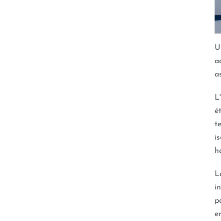
U
a
a
L
é
t
i
h
L
i
p
e