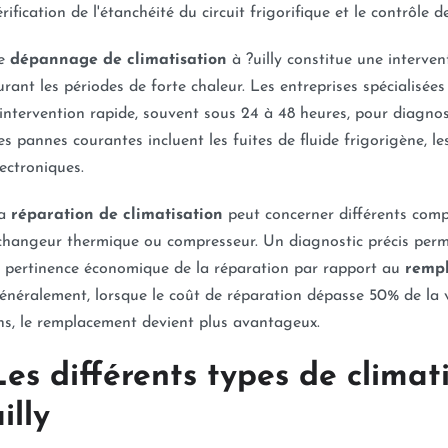
érification de l'étanchéité du circuit frigorifique et le contrôl
e
dépannage de climatisation
à ?uilly constitue une interven
urant les périodes de forte chaleur. Les entreprises spécialisé
'intervention rapide, souvent sous 24 à 48 heures, pour diagno
es pannes courantes incluent les fuites de fluide frigorigène, l
lectroniques.
a
réparation de climatisation
peut concerner différents compo
changeur thermique ou compresseur. Un diagnostic précis permet
a pertinence économique de la réparation par rapport au
rempl
énéralement, lorsque le coût de réparation dépasse 50% de la va
ns, le remplacement devient plus avantageux.
Les différents types de climat
illy