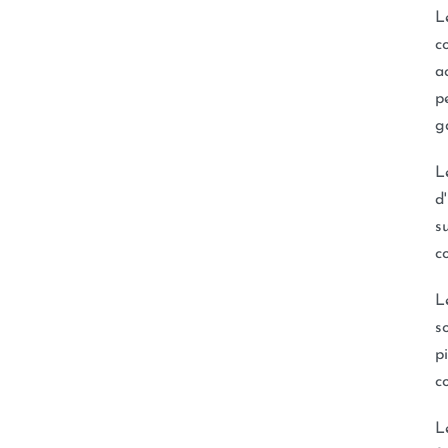
L
c
a
p
g
L
d
s
c
L
s
p
c
L