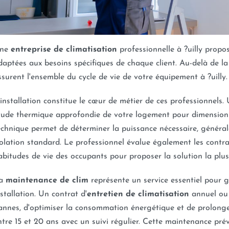
ne
entreprise de climatisation
professionnelle à ?uilly prop
daptées aux besoins spécifiques de chaque client. Au-delà de l
ssurent l'ensemble du cycle de vie de votre équipement à ?uilly.
'installation constitue le cœur de métier de ces professionnels. 
tude thermique approfondie de votre logement pour dimensionn
echnique permet de déterminer la puissance nécessaire, génér
solation standard. Le professionnel évalue également les contrain
abitudes de vie des occupants pour proposer la solution la plu
a
maintenance de clim
représente un service essentiel pour 
nstallation. Un contrat d'
entretien de climatisation
annuel ou 
annes, d'optimiser la consommation énergétique et de prolonger
ntre 15 et 20 ans avec un suivi régulier. Cette maintenance prév