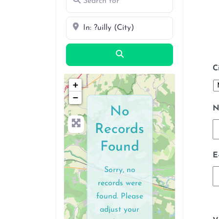
Near
Search
C
+
−
N
No
Records
Found
E
Sorry, no
records were
found. Please
adjust your