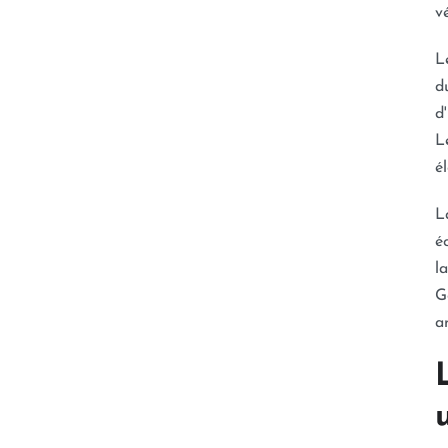
v
L
d
d
L
é
L
é
l
G
a
u