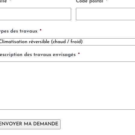
ille
*
Code postal
*
ypes des travaux
*
escription des travaux envisagés
*