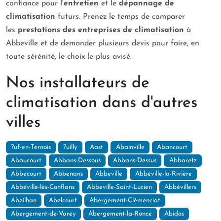
confiance pour l'
entretien
et le
dépannage de
climatisation
futurs. Prenez le temps de comparer
les
prestations des entreprises de climatisation
à
Abbeville et de demander plusieurs devis pour faire, en
toute sérénité, le choix le plus avisé.
Nos installateurs de
climatisation dans d'autres
villes
?uf-en-Ternois
?uilly
Aast
Abainville
Abancourt
Abaucourt
Abbans-Dessous
Abbans-Dessus
Abbaretz
Abbécourt
Abbenans
Abbeville
Abbéville-la-Rivière
Abbéville-lès-Conflans
Abbeville-Saint-Lucien
Abbévillers
Abeilhan
Abelcourt
Abergement-Clémenciat
Abergement-de-Varey
Abergement-la-Ronce
Abidos