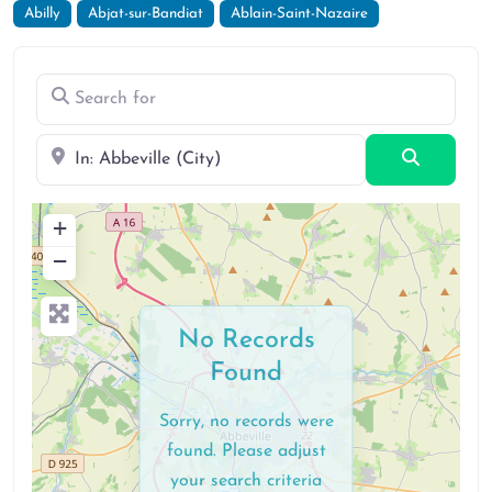
Abilly
Abjat-sur-Bandiat
Ablain-Saint-Nazaire
Search for
Near
Search
+
−
No Records
Found
Sorry, no records were
found. Please adjust
your search criteria