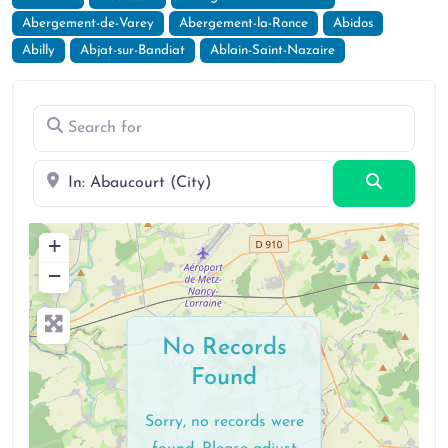
Abergement-de-Varey
Abergement-la-Ronce
Abidos
Abilly
Abjat-sur-Bandiat
Ablain-Saint-Nazaire
Search for
Near
Search
+
−
No Records
Found
Sorry, no records were