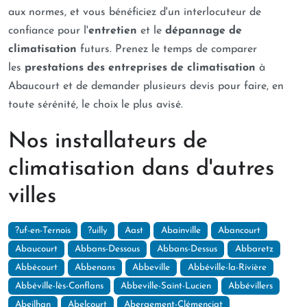
aux normes, et vous bénéficiez d'un interlocuteur de
confiance pour l'
entretien
et le
dépannage de
climatisation
futurs. Prenez le temps de comparer
les
prestations des entreprises de climatisation
à
Abaucourt et de demander plusieurs devis pour faire, en
toute sérénité, le choix le plus avisé.
Nos installateurs de
climatisation dans d'autres
villes
?uf-en-Ternois
?uilly
Aast
Abainville
Abancourt
Abaucourt
Abbans-Dessous
Abbans-Dessus
Abbaretz
Abbécourt
Abbenans
Abbeville
Abbéville-la-Rivière
Abbéville-lès-Conflans
Abbeville-Saint-Lucien
Abbévillers
Abeilhan
Abelcourt
Abergement-Clémenciat