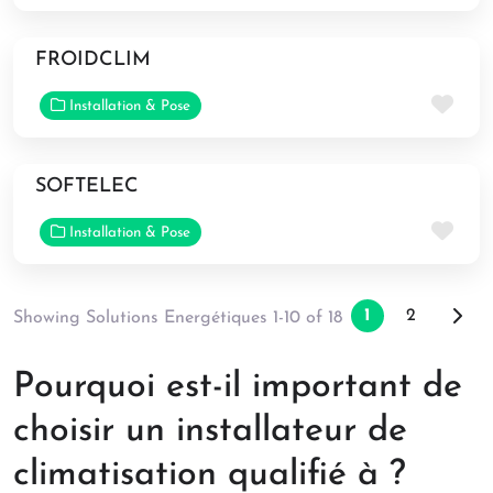
FROIDCLIM
Fav
Installation & Pose
SOFTELEC
Fav
Installation & Pose
Posts na
Older
1
2
Showing Solutions Energétiques 1-10 of 18
Pourquoi est-il important de
choisir un installateur de
climatisation qualifié à ?