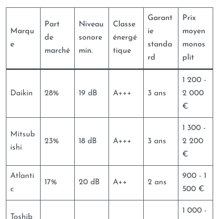
Garant
Prix
Part
Niveau
Classe
Marqu
ie
moyen
de
sonore
énergé
e
standa
monos
marché
min.
tique
rd
plit
1 200 -
Daikin
28%
19 dB
A+++
3 ans
2 000
€
1 300 -
Mitsub
23%
18 dB
A+++
3 ans
2 200
ishi
€
Atlanti
900 - 1
17%
20 dB
A++
2 ans
c
500 €
1 000 -
Toshib