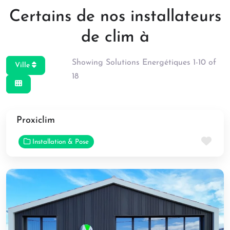
Certains de nos installateurs
de clim à
Showing Solutions Energétiques 1-10 of
Ville
18
Proxiclim
Fav
Installation & Pose