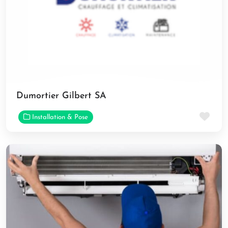
Dumortier Gilbert SA
Fav
Installation & Pose