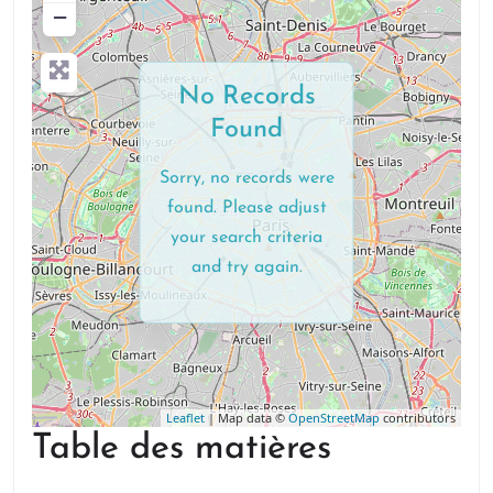
−
No Records
Found
Sorry, no records were
found. Please adjust
your search criteria
and try again.
Leaflet
| Map data ©
OpenStreetMap
contributors
Table des matières