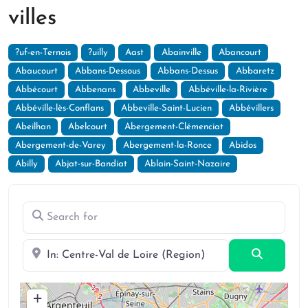
villes
?uf-en-Ternois
?uilly
Aast
Abainville
Abancourt
Abaucourt
Abbans-Dessous
Abbans-Dessus
Abbaretz
Abbécourt
Abbenans
Abbeville
Abbéville-la-Rivière
Abbéville-lès-Conflans
Abbeville-Saint-Lucien
Abbévillers
Abeilhan
Abelcourt
Abergement-Clémenciat
Abergement-de-Varey
Abergement-la-Ronce
Abidos
Abilly
Abjat-sur-Bandiat
Ablain-Saint-Nazaire
Search for
Near
Search
+