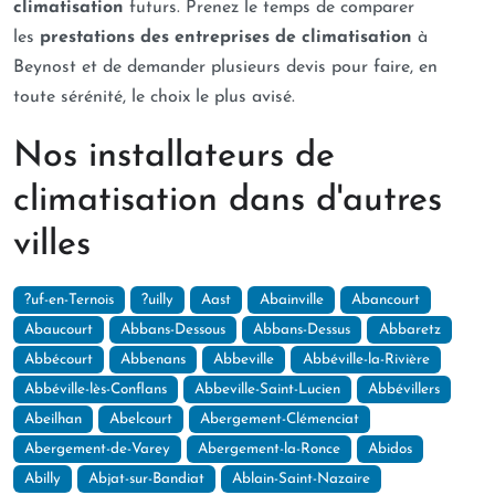
climatisation
futurs. Prenez le temps de comparer
les
prestations des entreprises de climatisation
à
Beynost et de demander plusieurs devis pour faire, en
toute sérénité, le choix le plus avisé.
Nos installateurs de
climatisation dans d'autres
villes
?uf-en-Ternois
?uilly
Aast
Abainville
Abancourt
Abaucourt
Abbans-Dessous
Abbans-Dessus
Abbaretz
Abbécourt
Abbenans
Abbeville
Abbéville-la-Rivière
Abbéville-lès-Conflans
Abbeville-Saint-Lucien
Abbévillers
Abeilhan
Abelcourt
Abergement-Clémenciat
Abergement-de-Varey
Abergement-la-Ronce
Abidos
Abilly
Abjat-sur-Bandiat
Ablain-Saint-Nazaire