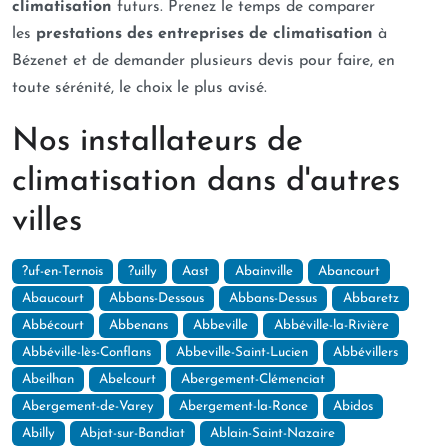
climatisation
futurs. Prenez le temps de comparer
les
prestations des entreprises de climatisation
à
Bézenet et de demander plusieurs devis pour faire, en
toute sérénité, le choix le plus avisé.
Nos installateurs de
climatisation dans d'autres
villes
?uf-en-Ternois
?uilly
Aast
Abainville
Abancourt
Abaucourt
Abbans-Dessous
Abbans-Dessus
Abbaretz
Abbécourt
Abbenans
Abbeville
Abbéville-la-Rivière
Abbéville-lès-Conflans
Abbeville-Saint-Lucien
Abbévillers
Abeilhan
Abelcourt
Abergement-Clémenciat
Abergement-de-Varey
Abergement-la-Ronce
Abidos
Abilly
Abjat-sur-Bandiat
Ablain-Saint-Nazaire