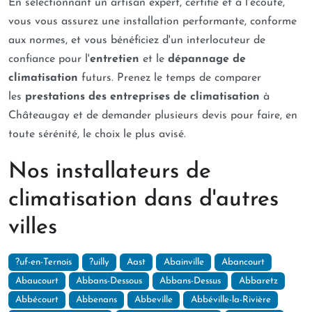
En sélectionnant un artisan expert, certifié et à l'écoute,
vous vous assurez une installation performante, conforme
aux normes, et vous bénéficiez d'un interlocuteur de
confiance pour l'
entretien
et le
dépannage de
climatisation
futurs. Prenez le temps de comparer
les
prestations des entreprises de climatisation
à
Châteaugay et de demander plusieurs devis pour faire, en
toute sérénité, le choix le plus avisé.
Nos installateurs de
climatisation dans d'autres
villes
?uf-en-Ternois
?uilly
Aast
Abainville
Abancourt
Abaucourt
Abbans-Dessous
Abbans-Dessus
Abbaretz
Abbécourt
Abbenans
Abbeville
Abbéville-la-Rivière