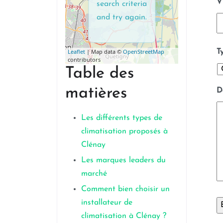
V
search criteria
and try again.
T
Leaflet
| Map data ©
OpenStreetMap
contributors
Table des
matières
D
Les différents types de
climatisation proposés à
Clénay
Les marques leaders du
marché
Comment bien choisir un
installateur de
climatisation à Clénay ?