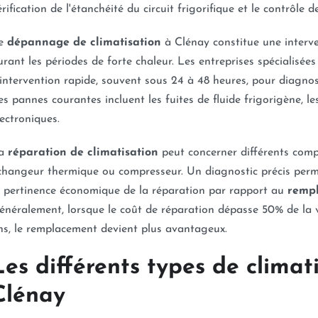
érification de l'étanchéité du circuit frigorifique et le contrôl
e
dépannage de climatisation
à Clénay constitue une interve
urant les périodes de forte chaleur. Les entreprises spécialisé
'intervention rapide, souvent sous 24 à 48 heures, pour diagno
es pannes courantes incluent les fuites de fluide frigorigène, l
lectroniques.
a
réparation de climatisation
peut concerner différents compo
changeur thermique ou compresseur. Un diagnostic précis permet
a pertinence économique de la réparation par rapport au
rempl
énéralement, lorsque le coût de réparation dépasse 50% de la va
ns, le remplacement devient plus avantageux.
Les différents types de climat
Clénay