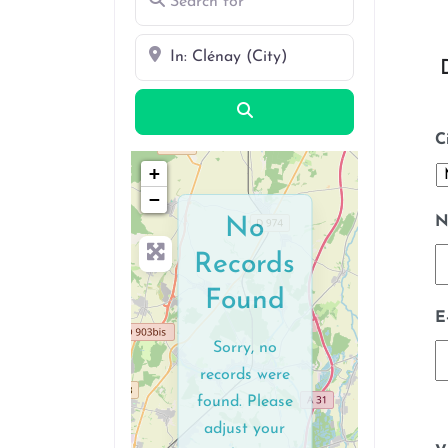
Near
Search
C
+
−
N
No
Records
Found
E
Sorry, no
records were
found. Please
adjust your