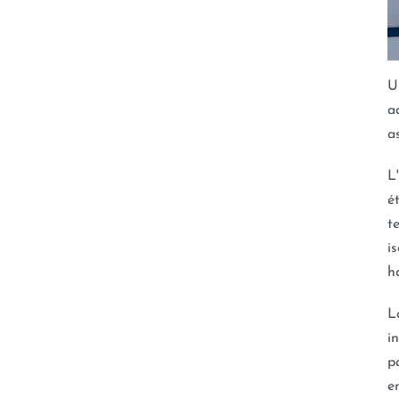
U
a
a
L
é
t
i
h
L
i
p
e