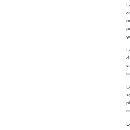
L
c
a
p
g
L
d
s
c
L
s
p
c
L