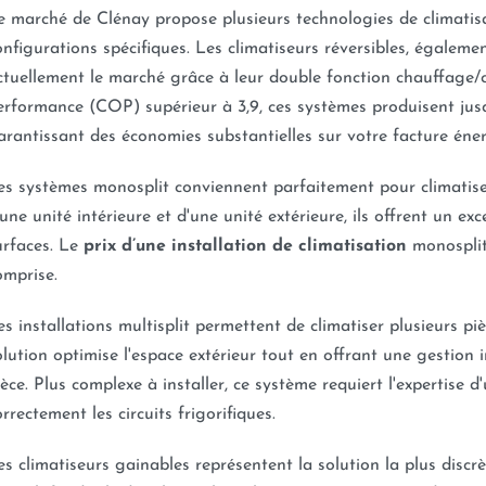
e marché de Clénay propose plusieurs technologies de climatis
onfigurations spécifiques. Les climatiseurs réversibles, égalem
ctuellement le marché grâce à leur double fonction chauffage/cl
erformance (COP) supérieur à 3,9, ces systèmes produisent ju
arantissant des économies substantielles sur votre facture éne
es systèmes monosplit conviennent parfaitement pour climatis
'une unité intérieure et d'une unité extérieure, ils offrent un exc
urfaces. Le
prix d’une installation de climatisation
monosplit
omprise.
es installations multisplit permettent de climatiser plusieurs pi
olution optimise l'espace extérieur tout en offrant une gestio
ièce. Plus complexe à installer, ce système requiert l'expertise d
orrectement les circuits frigorifiques.
es climatiseurs gainables représentent la solution la plus discr