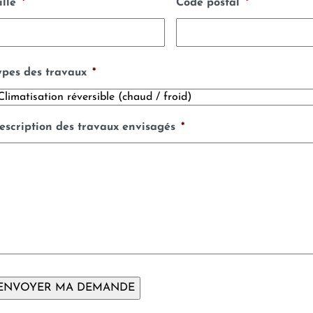
ille
*
Code postal
*
ypes des travaux
*
escription des travaux envisagés
*