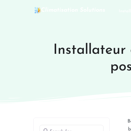
Climatisation Solutions
Instal
Installateur
pos
B
Search for
b