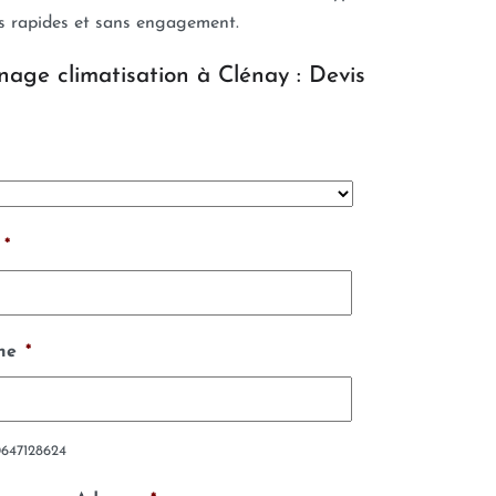
ts rapides et sans engagement.
nage climatisation à Clénay : Devis
*
ne
*
0647128624