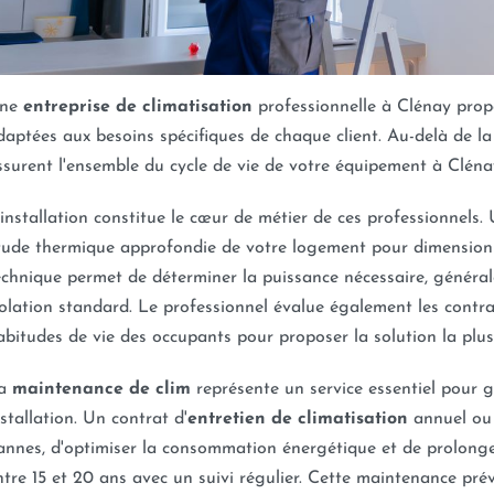
ne
entreprise de climatisation
professionnelle à Clénay pro
daptées aux besoins spécifiques de chaque client. Au-delà de l
ssurent l'ensemble du cycle de vie de votre équipement à Cléna
'installation constitue le cœur de métier de ces professionnels. 
tude thermique approfondie de votre logement pour dimensionn
echnique permet de déterminer la puissance nécessaire, génér
solation standard. Le professionnel évalue également les contrain
abitudes de vie des occupants pour proposer la solution la plu
a
maintenance de clim
représente un service essentiel pour 
nstallation. Un contrat d'
entretien de climatisation
annuel ou 
annes, d'optimiser la consommation énergétique et de prolonger
ntre 15 et 20 ans avec un suivi régulier. Cette maintenance prév