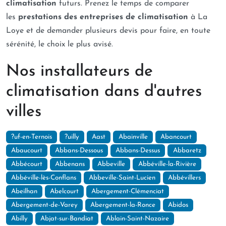
climatisation
futurs. Prenez le temps de comparer
les
prestations des entreprises de climatisation
à La
Loye et de demander plusieurs devis pour faire, en toute
sérénité, le choix le plus avisé.
Nos installateurs de
climatisation dans d'autres
villes
?uf-en-Ternois
?uilly
Aast
Abainville
Abancourt
Abaucourt
Abbans-Dessous
Abbans-Dessus
Abbaretz
Abbécourt
Abbenans
Abbeville
Abbéville-la-Rivière
Abbéville-lès-Conflans
Abbeville-Saint-Lucien
Abbévillers
Abeilhan
Abelcourt
Abergement-Clémenciat
Abergement-de-Varey
Abergement-la-Ronce
Abidos
Abilly
Abjat-sur-Bandiat
Ablain-Saint-Nazaire