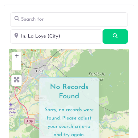
Search for
Near
Search
+
−
No Records
Found
Sorry, no records were
found. Please adjust
your search criteria
and try again.