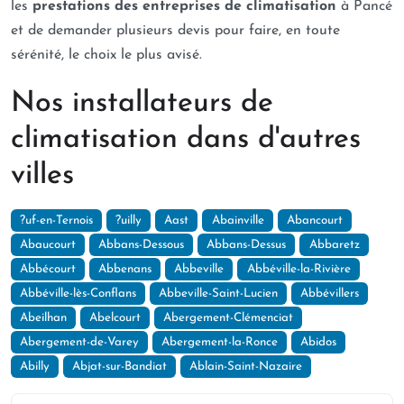
les
prestations des entreprises de climatisation
à Pancé
et de demander plusieurs devis pour faire, en toute
sérénité, le choix le plus avisé.
Nos installateurs de
climatisation dans d'autres
villes
?uf-en-Ternois
?uilly
Aast
Abainville
Abancourt
Abaucourt
Abbans-Dessous
Abbans-Dessus
Abbaretz
Abbécourt
Abbenans
Abbeville
Abbéville-la-Rivière
Abbéville-lès-Conflans
Abbeville-Saint-Lucien
Abbévillers
Abeilhan
Abelcourt
Abergement-Clémenciat
Abergement-de-Varey
Abergement-la-Ronce
Abidos
Abilly
Abjat-sur-Bandiat
Ablain-Saint-Nazaire