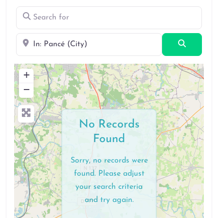
Search for
Near
Search
+
−
No Records
Found
Sorry, no records were
found. Please adjust
your search criteria
and try again.