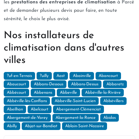
les
prestations des entreprises de climatisation
à Parcé
et de demander plusieurs devis pour faire, en toute
sérénité, le choix le plus avisé.
Nos installateurs de
climatisation dans d'autres
villes
?uf-en-Ternois
?uilly
Aast
Abainville
Abancourt
Abaucourt
Abbans-Dessous
Abbans-Dessus
Abbaretz
Abbécourt
Abbenans
Abbeville
Abbéville-la-Rivière
Abbéville-lès-Conflans
Abbeville-Saint-Lucien
Abbévillers
Abeilhan
Abelcourt
Abergement-Clémenciat
Abergement-de-Varey
Abergement-la-Ronce
Abidos
Abilly
Abjat-sur-Bandiat
Ablain-Saint-Nazaire