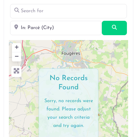
Search for
Near
Search
+
−
No Records
Found
Sorry, no records were
found. Please adjust
your search criteria
and try again.