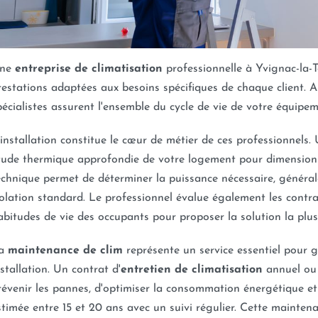
ne
entreprise de climatisation
professionnelle à Yvignac-la
restations adaptées aux besoins spécifiques de chaque client. 
pécialistes assurent l'ensemble du cycle de vie de votre équipem
'installation constitue le cœur de métier de ces professionnels. 
tude thermique approfondie de votre logement pour dimensionn
echnique permet de déterminer la puissance nécessaire, génér
solation standard. Le professionnel évalue également les contrain
abitudes de vie des occupants pour proposer la solution la plu
a
maintenance de clim
représente un service essentiel pour 
nstallation. Un contrat d'
entretien de climatisation
annuel ou 
révenir les pannes, d'optimiser la consommation énergétique et
stimée entre 15 et 20 ans avec un suivi régulier. Cette mainte