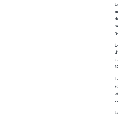
L
b
d
p
g
L
d
s
3
L
s
p
c
L