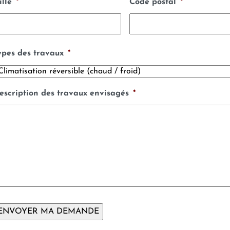
ille
*
Code postal
*
ypes des travaux
*
escription des travaux envisagés
*