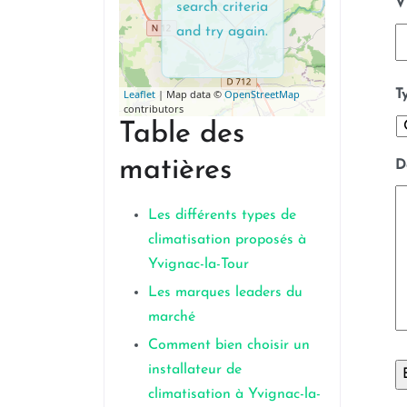
V
search criteria
and try again.
T
Leaflet
| Map data ©
OpenStreetMap
contributors
Table des
matières
D
Les différents types de
climatisation proposés à
Yvignac-la-Tour
Les marques leaders du
marché
Comment bien choisir un
installateur de
climatisation à Yvignac-la-