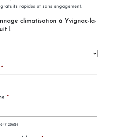
 gratuits rapides et sans engagement.
nnage climatisation à Yvignac-la-
it !
*
ne
*
0647128624