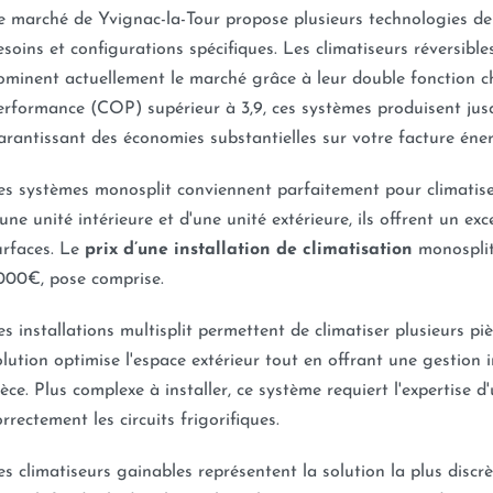
e marché de Yvignac-la-Tour propose plusieurs technologies de
esoins et configurations spécifiques. Les climatiseurs réversibl
ominent actuellement le marché grâce à leur double fonction ch
erformance (COP) supérieur à 3,9, ces systèmes produisent ju
arantissant des économies substantielles sur votre facture éne
es systèmes monosplit conviennent parfaitement pour climatis
'une unité intérieure et d'une unité extérieure, ils offrent un exc
urfaces. Le
prix d’une installation de climatisation
monosplit
000€, pose comprise.
es installations multisplit permettent de climatiser plusieurs pi
olution optimise l'espace extérieur tout en offrant une gestio
ièce. Plus complexe à installer, ce système requiert l'expertise d
orrectement les circuits frigorifiques.
es climatiseurs gainables représentent la solution la plus discr