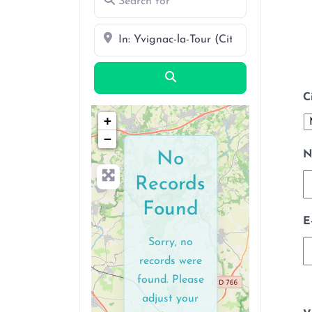
Near
Search
C
+
−
N
No
Records
Found
E
Sorry, no
records were
found. Please
adjust your