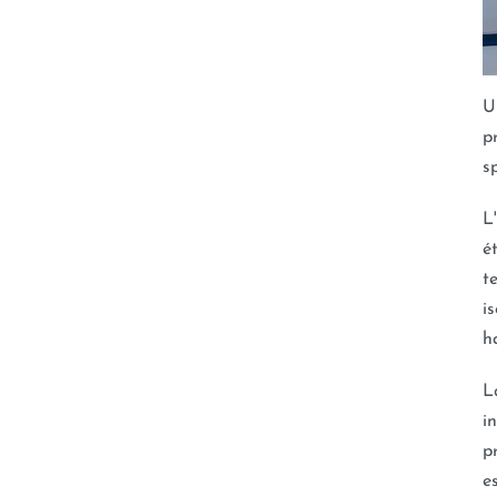
U
p
s
L
é
t
i
h
L
i
p
e