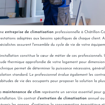
ne
entreprise de climatisation
professionnelle à Châtillon-
restations adaptées aux besoins spécifiques de chaque client. 
pécialistes assurent l'ensemble du cycle de vie de votre équipe
'installation constitue le cœur de métier de ces professionnels. 
tude thermique approfondie de votre logement pour dimensionn
echnique permet de déterminer la puissance nécessaire, génér
solation standard. Le professionnel évalue également les contrain
abitudes de vie des occupants pour proposer la solution la plu
a
maintenance de clim
représente un service essentiel pour 
nstallation. Un contrat d'
entretien de climatisation
annuel ou 
révenir les pannes, d'optimiser la consommation énergétique et