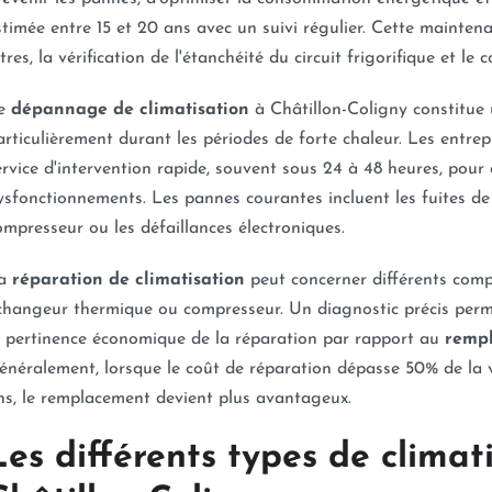
stimée entre 15 et 20 ans avec un suivi régulier. Cette mainte
iltres, la vérification de l'étanchéité du circuit frigorifique et 
e
dépannage de climatisation
à Châtillon-Coligny constitue 
articulièrement durant les périodes de forte chaleur. Les entre
ervice d'intervention rapide, souvent sous 24 à 48 heures, pour
ysfonctionnements. Les pannes courantes incluent les fuites de 
ompresseur ou les défaillances électroniques.
a
réparation de climatisation
peut concerner différents compo
changeur thermique ou compresseur. Un diagnostic précis permet
a pertinence économique de la réparation par rapport au
rempl
énéralement, lorsque le coût de réparation dépasse 50% de la va
ns, le remplacement devient plus avantageux.
Les différents types de climat