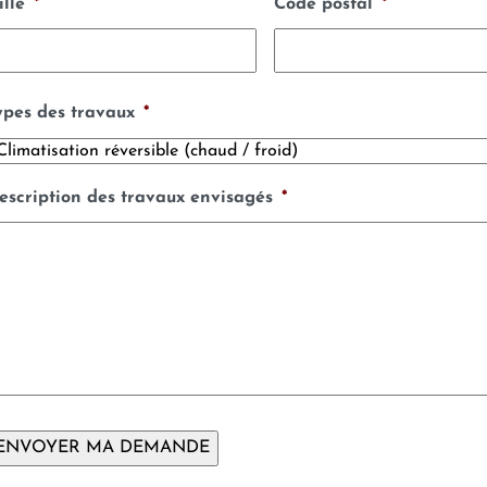
ille
*
Code postal
*
ypes des travaux
*
escription des travaux envisagés
*