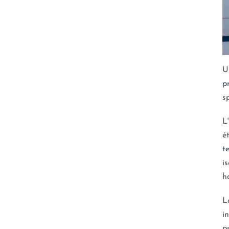
U
p
s
L
é
t
i
h
L
i
p