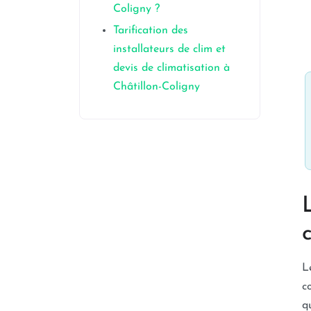
Coligny ?
Tarification des
installateurs de clim et
devis de climatisation à
Châtillon-Coligny
L
c
q