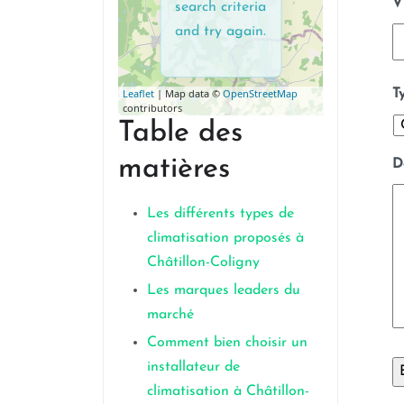
V
search criteria
and try again.
T
Leaflet
| Map data ©
OpenStreetMap
contributors
Table des
matières
D
Les différents types de
climatisation proposés à
Châtillon-Coligny
Les marques leaders du
marché
Comment bien choisir un
installateur de
climatisation à Châtillon-