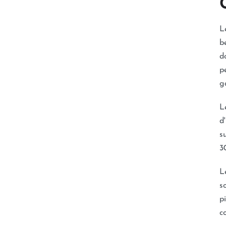
L
b
d
p
g
L
d
s
3
L
s
p
c