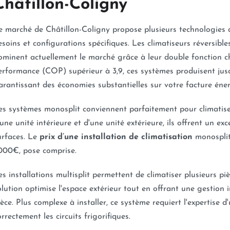
Châtillon-Coligny
e marché de Châtillon-Coligny propose plusieurs technologies 
esoins et configurations spécifiques. Les climatiseurs réversibl
ominent actuellement le marché grâce à leur double fonction ch
erformance (COP) supérieur à 3,9, ces systèmes produisent ju
arantissant des économies substantielles sur votre facture éne
es systèmes monosplit conviennent parfaitement pour climatis
'une unité intérieure et d'une unité extérieure, ils offrent un exc
urfaces. Le
prix d’une installation de climatisation
monosplit
000€, pose comprise.
es installations multisplit permettent de climatiser plusieurs pi
olution optimise l'espace extérieur tout en offrant une gestio
ièce. Plus complexe à installer, ce système requiert l'expertise d
orrectement les circuits frigorifiques.