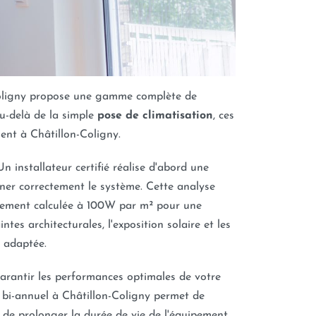
Coligny propose une gamme complète de
Au-delà de la simple
pose de climatisation
, ces
ment à Châtillon-Coligny.
Un installateur certifié réalise d'abord une
er correctement le système. Cette analyse
alement calculée à 100W par m² pour une
tes architecturales, l'exposition solaire et les
s adaptée.
garantir les performances optimales de votre
bi-annuel à Châtillon-Coligny permet de
 de prolonger la durée de vie de l'équipement,