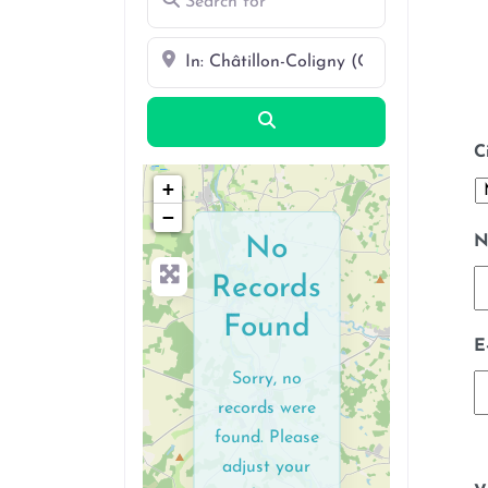
Near
Search
C
+
−
N
No
Records
Found
E
Sorry, no
records were
found. Please
adjust your