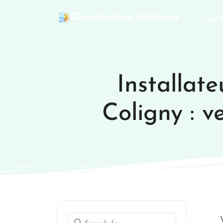
Climatisation Solutions
Instal
Installate
Coligny : v
Search for