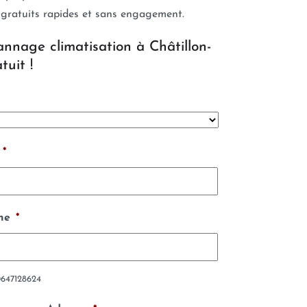
 gratuits rapides et sans engagement.
annage climatisation à Châtillon-
tuit !
*
ne
*
0647128624