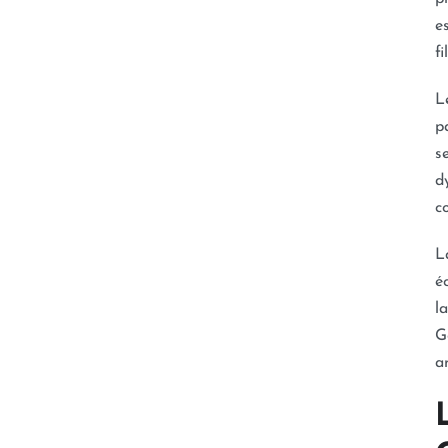
e
f
L
p
s
d
c
L
é
l
G
a