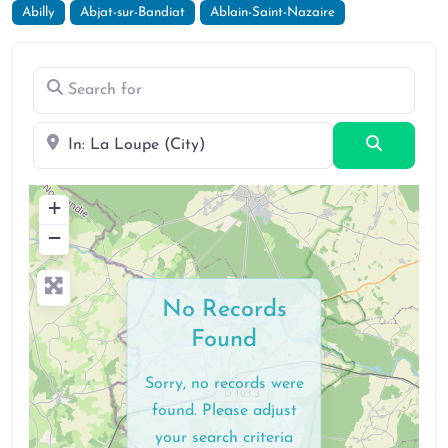
Abilly
Abjat-sur-Bandiat
Ablain-Saint-Nazaire
Search for
Near
Search
+
−
No Records
Found
Sorry, no records were
found. Please adjust
your search criteria