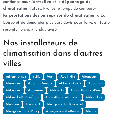
confiance pour l'
entretien
et le
dépannage de
climatisation
futurs. Prenez le temps de comparer
les
prestations des entreprises de climatisation
à La
Loupe et de demander plusieurs devis pour faire, en toute
sérénité, le choix le plus avisé.
Nos installateurs de
climatisation dans d'autres
villes
?uf-en-Ternois
?uilly
Aast
Abainville
Abancourt
Abaucourt
Abbans-Dessous
Abbans-Dessus
Abbaretz
Abbécourt
Abbenans
Abbeville
Abbéville-la-Rivière
Abbéville-lès-Conflans
Abbeville-Saint-Lucien
Abbévillers
Abeilhan
Abelcourt
Abergement-Clémenciat
Abergement-de-Varey
Abergement-la-Ronce
Abidos