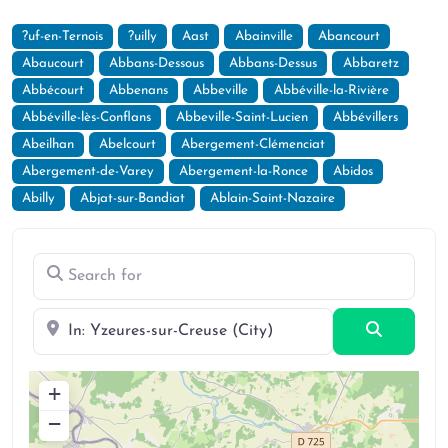
?uf-en-Ternois
?uilly
Aast
Abainville
Abancourt
Abaucourt
Abbans-Dessous
Abbans-Dessus
Abbaretz
Abbécourt
Abbenans
Abbeville
Abbéville-la-Rivière
Abbéville-lès-Conflans
Abbeville-Saint-Lucien
Abbévillers
Abeilhan
Abelcourt
Abergement-Clémenciat
Abergement-de-Varey
Abergement-la-Ronce
Abidos
Abilly
Abjat-sur-Bandiat
Ablain-Saint-Nazaire
Search for
Near
Search
+
−