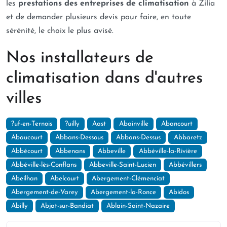
les
prestations des entreprises de climatisation
à Zilia
et de demander plusieurs devis pour faire, en toute
sérénité, le choix le plus avisé.
Nos installateurs de
climatisation dans d'autres
villes
?uf-en-Ternois
?uilly
Aast
Abainville
Abancourt
Abaucourt
Abbans-Dessous
Abbans-Dessus
Abbaretz
Abbécourt
Abbenans
Abbeville
Abbéville-la-Rivière
Abbéville-lès-Conflans
Abbeville-Saint-Lucien
Abbévillers
Abeilhan
Abelcourt
Abergement-Clémenciat
Abergement-de-Varey
Abergement-la-Ronce
Abidos
Abilly
Abjat-sur-Bandiat
Ablain-Saint-Nazaire