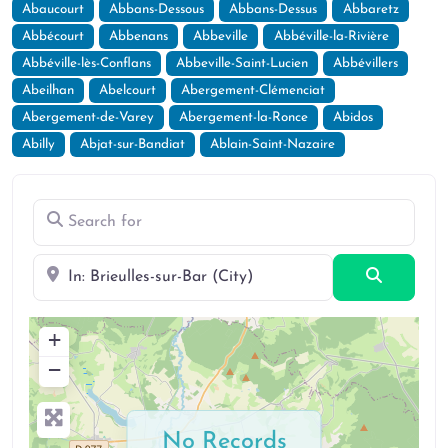
Abaucourt
Abbans-Dessous
Abbans-Dessus
Abbaretz
Abbécourt
Abbenans
Abbeville
Abbéville-la-Rivière
Abbéville-lès-Conflans
Abbeville-Saint-Lucien
Abbévillers
Abeilhan
Abelcourt
Abergement-Clémenciat
Abergement-de-Varey
Abergement-la-Ronce
Abidos
Abilly
Abjat-sur-Bandiat
Ablain-Saint-Nazaire
Search for
Near
Search
+
−
No Records