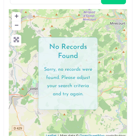
+
−
No Records
Found
Sorry, no records were
found. Please adjust
your search criteria
and try again.
Leaflet
| Map data ©
OpenStreetMap
contributors