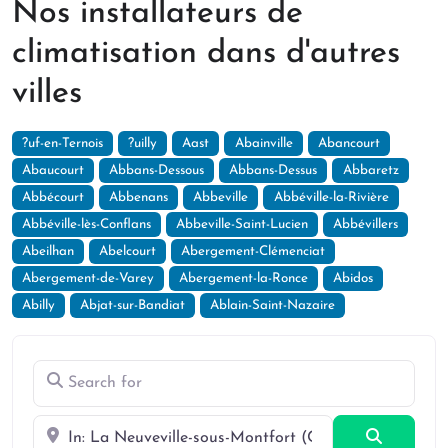
Nos installateurs de
climatisation dans d'autres
villes
?uf-en-Ternois
?uilly
Aast
Abainville
Abancourt
Abaucourt
Abbans-Dessous
Abbans-Dessus
Abbaretz
Abbécourt
Abbenans
Abbeville
Abbéville-la-Rivière
Abbéville-lès-Conflans
Abbeville-Saint-Lucien
Abbévillers
Abeilhan
Abelcourt
Abergement-Clémenciat
Abergement-de-Varey
Abergement-la-Ronce
Abidos
Abilly
Abjat-sur-Bandiat
Ablain-Saint-Nazaire
Search for
Near
Search