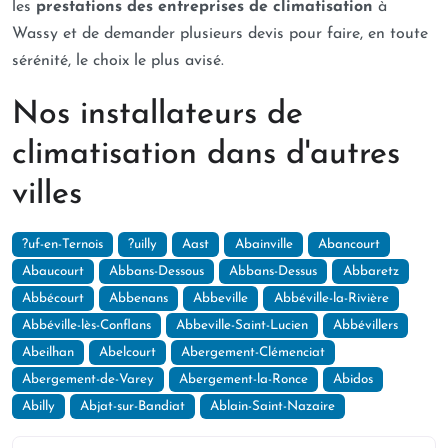
les
prestations des entreprises de climatisation
à
Wassy et de demander plusieurs devis pour faire, en toute
sérénité, le choix le plus avisé.
Nos installateurs de
climatisation dans d'autres
villes
?uf-en-Ternois
?uilly
Aast
Abainville
Abancourt
Abaucourt
Abbans-Dessous
Abbans-Dessus
Abbaretz
Abbécourt
Abbenans
Abbeville
Abbéville-la-Rivière
Abbéville-lès-Conflans
Abbeville-Saint-Lucien
Abbévillers
Abeilhan
Abelcourt
Abergement-Clémenciat
Abergement-de-Varey
Abergement-la-Ronce
Abidos
Abilly
Abjat-sur-Bandiat
Ablain-Saint-Nazaire