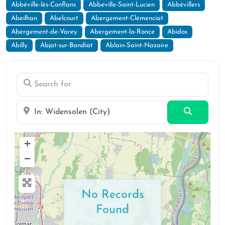
Abbéville-lès-Conflans
Abbeville-Saint-Lucien
Abbévillers
Abeilhan
Abelcourt
Abergement-Clémenciat
Abergement-de-Varey
Abergement-la-Ronce
Abidos
Abilly
Abjat-sur-Bandiat
Ablain-Saint-Nazaire
Search for
Near
Search
+
−
No Records
Found