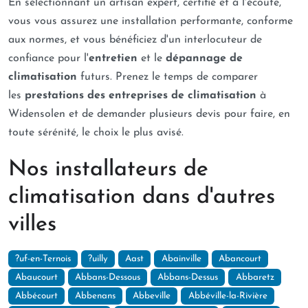
En sélectionnant un artisan expert, certifié et à l'écoute,
vous vous assurez une installation performante, conforme
aux normes, et vous bénéficiez d'un interlocuteur de
confiance pour l'
entretien
et le
dépannage de
climatisation
futurs. Prenez le temps de comparer
les
prestations des entreprises de climatisation
à
Widensolen et de demander plusieurs devis pour faire, en
toute sérénité, le choix le plus avisé.
Nos installateurs de
climatisation dans d'autres
villes
?uf-en-Ternois
?uilly
Aast
Abainville
Abancourt
Abaucourt
Abbans-Dessous
Abbans-Dessus
Abbaretz
Abbécourt
Abbenans
Abbeville
Abbéville-la-Rivière