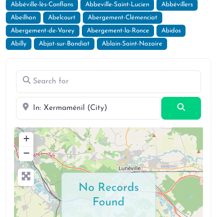
Abbéville-lès-Conflans
Abbeville-Saint-Lucien
Abbévillers
Abeilhan
Abelcourt
Abergement-Clémenciat
Abergement-de-Varey
Abergement-la-Ronce
Abidos
Abilly
Abjat-sur-Bandiat
Ablain-Saint-Nazaire
Search for
Near
Search
+
−
No Records
Found