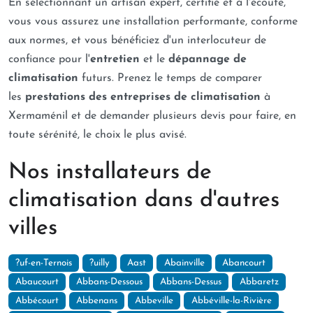
En sélectionnant un artisan expert, certifié et à l'écoute,
vous vous assurez une installation performante, conforme
aux normes, et vous bénéficiez d'un interlocuteur de
confiance pour l'
entretien
et le
dépannage de
climatisation
futurs. Prenez le temps de comparer
les
prestations des entreprises de climatisation
à
Xermaménil et de demander plusieurs devis pour faire, en
toute sérénité, le choix le plus avisé.
Nos installateurs de
climatisation dans d'autres
villes
?uf-en-Ternois
?uilly
Aast
Abainville
Abancourt
Abaucourt
Abbans-Dessous
Abbans-Dessus
Abbaretz
Abbécourt
Abbenans
Abbeville
Abbéville-la-Rivière