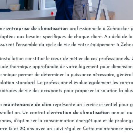
ne
entreprise de climatisation
professionnelle à Zehnacker 
daptées aux besoins spécifiques de chaque client. Au-delà de l
ssurent l'ensemble du cycle de vie de votre équipement à Zehna
'installation constitue le cœur de métier de ces professionnels. 
tude thermique approfondie de votre logement pour dimensionn
echnique permet de déterminer la puissance nécessaire, génér
solation standard. Le professionnel évalue également les contrain
abitudes de vie des occupants pour proposer la solution la plu
a
maintenance de clim
représente un service essentiel pour 
nstallation. Un contrat d'
entretien de climatisation
annuel ou 
annes, d'optimiser la consommation énergétique et de prolonger
ntre 15 et 20 ans avec un suivi régulier. Cette maintenance prév