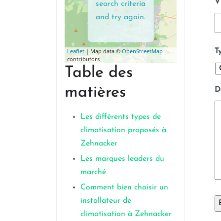
V
search criteria
and try again.
T
Leaflet
| Map data ©
OpenStreetMap
contributors
Table des
matières
D
Les différents types de
climatisation proposés à
Zehnacker
Les marques leaders du
marché
Comment bien choisir un
installateur de
climatisation à Zehnacker