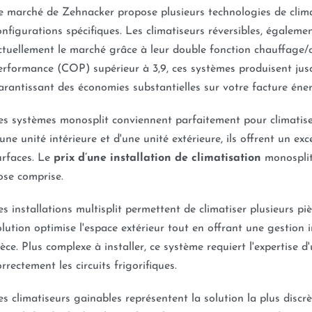
e marché de Zehnacker propose plusieurs technologies de clima
onfigurations spécifiques. Les climatiseurs réversibles, égalem
ctuellement le marché grâce à leur double fonction chauffage/cl
erformance (COP) supérieur à 3,9, ces systèmes produisent ju
arantissant des économies substantielles sur votre facture éne
es systèmes monosplit conviennent parfaitement pour climatis
'une unité intérieure et d'une unité extérieure, ils offrent un exc
urfaces. Le
prix d’une installation de climatisation
monosplit
ose comprise.
es installations multisplit permettent de climatiser plusieurs pi
olution optimise l'espace extérieur tout en offrant une gestio
ièce. Plus complexe à installer, ce système requiert l'expertise d
orrectement les circuits frigorifiques.
es climatiseurs gainables représentent la solution la plus discr