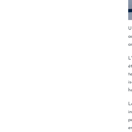
U
a
a
L
é
t
i
h
L
i
p
e