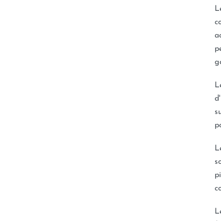
L
c
a
p
g
L
d
s
p
L
s
p
c
L