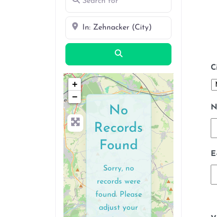
Near
Search
C
+
−
N
No
Records
Found
E
Sorry, no
records were
found. Please
adjust your