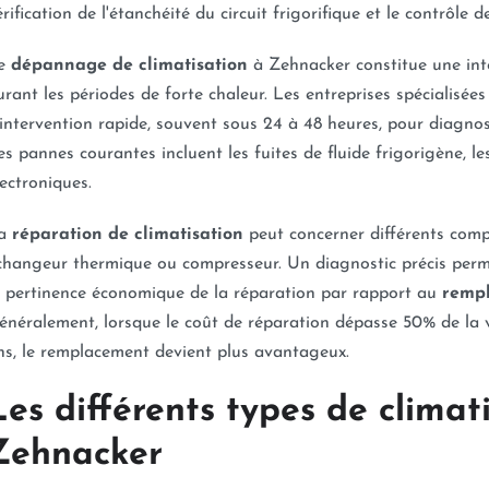
érification de l'étanchéité du circuit frigorifique et le contrôl
e
dépannage de climatisation
à Zehnacker constitue une inte
urant les périodes de forte chaleur. Les entreprises spécialisé
'intervention rapide, souvent sous 24 à 48 heures, pour diagno
es pannes courantes incluent les fuites de fluide frigorigène, l
lectroniques.
a
réparation de climatisation
peut concerner différents compo
changeur thermique ou compresseur. Un diagnostic précis permet
a pertinence économique de la réparation par rapport au
rempl
énéralement, lorsque le coût de réparation dépasse 50% de la va
ns, le remplacement devient plus avantageux.
Les différents types de climat
Zehnacker