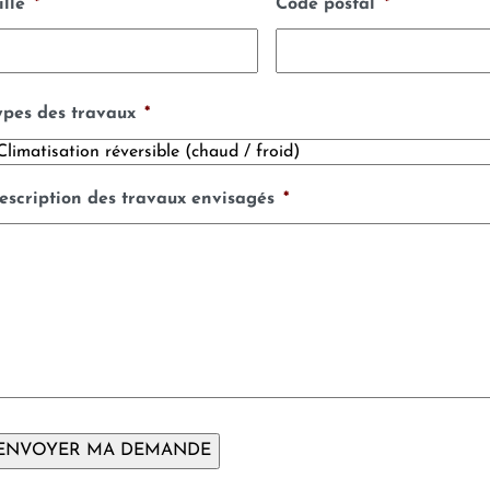
ille
*
Code postal
*
ypes des travaux
*
escription des travaux envisagés
*