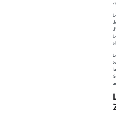
v
L
d
d
L
é
L
é
l
G
a