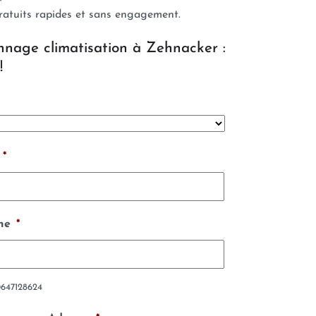
ratuits rapides et sans engagement.
nnage climatisation à Zehnacker :
!
*
ne
*
0647128624