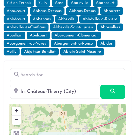
?uf-en-Ternois
?uilly
Aast
Abainville
Abancourt
Abaucourt
Abbans-Dessous
Abbans-Dessus
Abbaretz
Abbécourt
Abbenans
Abbeville
Abbéville-la-Rivière
Abbéville-lès-Conflans
Abbeville-Saint-Lucien
Abbévillers
Abeilhan
Abelcourt
Abergement-Clémenciat
Abergement-de-Varey
Abergement-la-Ronce
Abidos
Abilly
Abjat-sur-Bandiat
Ablain-Saint-Nazaire
Search for
Near
Search
+
−