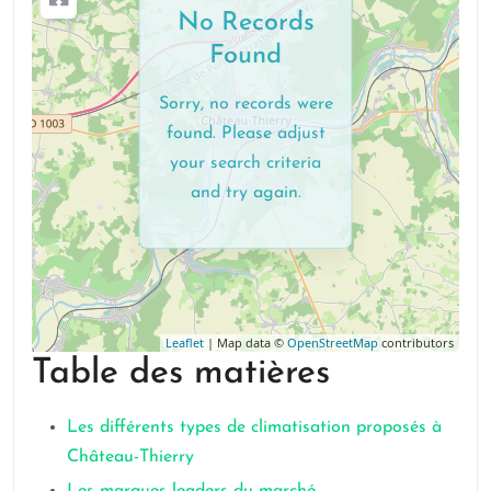
No Records
Found
Sorry, no records were
found. Please adjust
your search criteria
and try again.
Leaflet
| Map data ©
OpenStreetMap
contributors
Table des matières
Les différents types de climatisation proposés à
Château-Thierry
Les marques leaders du marché