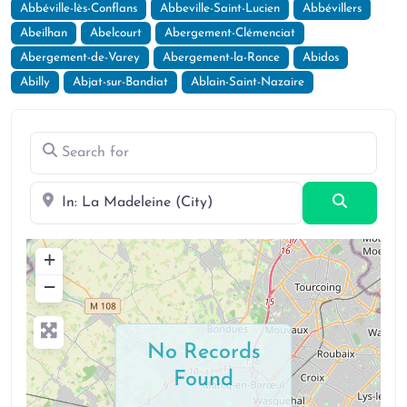
Abbéville-lès-Conflans
Abbeville-Saint-Lucien
Abbévillers
Abeilhan
Abelcourt
Abergement-Clémenciat
Abergement-de-Varey
Abergement-la-Ronce
Abidos
Abilly
Abjat-sur-Bandiat
Ablain-Saint-Nazaire
Search for
Near
Search
+
−
No Records
Found