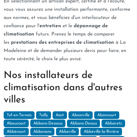
En sélectionnant un artisan expert, certifié et à l'écoute,
vous vous assurez une installation performante, conforme
aux normes, et vous bénéficiez d'un interlocuteur de
confiance pour l'
entretien
et le
dépannage de
climatisation
futurs. Prenez le temps de comparer
les
prestations des entreprises de climatisation
à La
Madeleine et de demander plusieurs devis pour faire, en
toute sérénité, le choix le plus avisé.
Nos installateurs de
climatisation dans d'autres
villes
?uf-en-Ternois
?uilly
Aast
Abainville
Abancourt
Abaucourt
Abbans-Dessous
Abbans-Dessus
Abbaretz
Abbécourt
Abbenans
Abbeville
Abbéville-la-Rivière