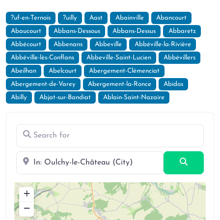
?uf-en-Ternois
?uilly
Aast
Abainville
Abancourt
Abaucourt
Abbans-Dessous
Abbans-Dessus
Abbaretz
Abbécourt
Abbenans
Abbeville
Abbéville-la-Rivière
Abbéville-lès-Conflans
Abbeville-Saint-Lucien
Abbévillers
Abeilhan
Abelcourt
Abergement-Clémenciat
Abergement-de-Varey
Abergement-la-Ronce
Abidos
Abilly
Abjat-sur-Bandiat
Ablain-Saint-Nazaire
Search for
Near
Search
+
−