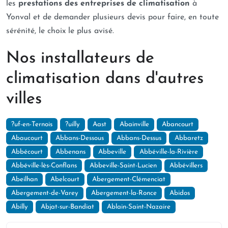
les
prestations des entreprises de climatisation
à
Yonval et de demander plusieurs devis pour faire, en toute
sérénité, le choix le plus avisé.
Nos installateurs de
climatisation dans d'autres
villes
?uf-en-Ternois
?uilly
Aast
Abainville
Abancourt
Abaucourt
Abbans-Dessous
Abbans-Dessus
Abbaretz
Abbécourt
Abbenans
Abbeville
Abbéville-la-Rivière
Abbéville-lès-Conflans
Abbeville-Saint-Lucien
Abbévillers
Abeilhan
Abelcourt
Abergement-Clémenciat
Abergement-de-Varey
Abergement-la-Ronce
Abidos
Abilly
Abjat-sur-Bandiat
Ablain-Saint-Nazaire