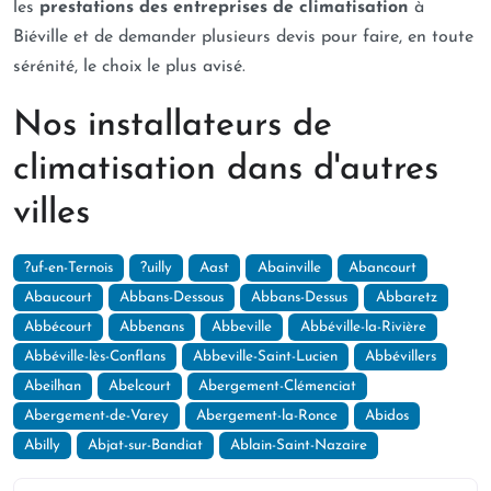
les
prestations des entreprises de climatisation
à
Biéville et de demander plusieurs devis pour faire, en toute
sérénité, le choix le plus avisé.
Nos installateurs de
climatisation dans d'autres
villes
?uf-en-Ternois
?uilly
Aast
Abainville
Abancourt
Abaucourt
Abbans-Dessous
Abbans-Dessus
Abbaretz
Abbécourt
Abbenans
Abbeville
Abbéville-la-Rivière
Abbéville-lès-Conflans
Abbeville-Saint-Lucien
Abbévillers
Abeilhan
Abelcourt
Abergement-Clémenciat
Abergement-de-Varey
Abergement-la-Ronce
Abidos
Abilly
Abjat-sur-Bandiat
Ablain-Saint-Nazaire