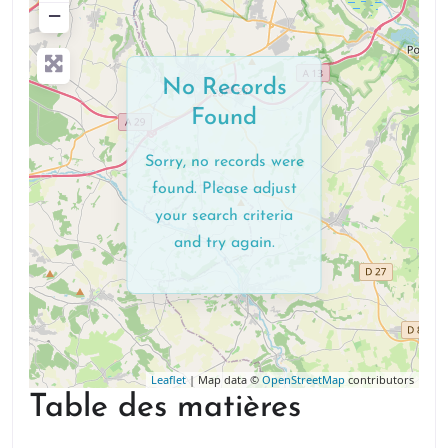
−
No Records
Found
Sorry, no records were
found. Please adjust
your search criteria
and try again.
Leaflet
| Map data ©
OpenStreetMap
contributors
Table des matières