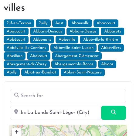
villes
?uf-en-Ternois
?uilly
Aast
Abainville
Abancourt
Abaucourt
Abbans-Dessous
Abbans-Dessus
Abbaretz
Abbécourt
Abbenans
Abbeville
Abbéville-la-Rivière
Abbéville-lès-Conflans
Abbeville-Saint-Lucien
Abbévillers
Abeilhan
Abelcourt
Abergement-Clémenciat
Abergement-de-Varey
Abergement-la-Ronce
Abidos
Abilly
Abjat-sur-Bandiat
Ablain-Saint-Nazaire
Search for
Near
Search
+