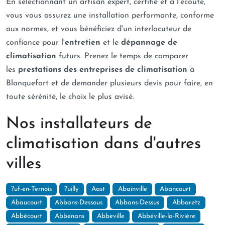
En sélectionnant un artisan expert, certifié et à l'écoute,
vous vous assurez une installation performante, conforme
aux normes, et vous bénéficiez d'un interlocuteur de
confiance pour l'
entretien
et le
dépannage de
climatisation
futurs. Prenez le temps de comparer
les
prestations des entreprises de climatisation
à
Blanquefort et de demander plusieurs devis pour faire, en
toute sérénité, le choix le plus avisé.
Nos installateurs de
climatisation dans d'autres
villes
?uf-en-Ternois
?uilly
Aast
Abainville
Abancourt
Abaucourt
Abbans-Dessous
Abbans-Dessus
Abbaretz
Abbécourt
Abbenans
Abbeville
Abbéville-la-Rivière