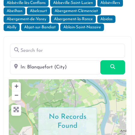
Abbéville-lès-Conflans
Abbeville-Saint-Lucien
Abbévillers
Abeilhan
Abelcourt
Abergement-Clémenciat
Abergement-de-Varey
Abergement-la-Ronce
Abidos
Abilly
Abjat-sur-Bandiat
Ablain-Saint-Nazaire
Search for
Near
Search
+
−
No Records
Found