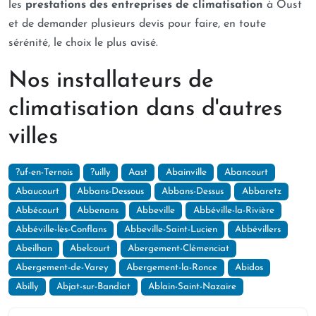
les
prestations des entreprises de climatisation
à Oust
et de demander plusieurs devis pour faire, en toute
sérénité, le choix le plus avisé.
Nos installateurs de
climatisation dans d'autres
villes
?uf-en-Ternois
?uilly
Aast
Abainville
Abancourt
Abaucourt
Abbans-Dessous
Abbans-Dessus
Abbaretz
Abbécourt
Abbenans
Abbeville
Abbéville-la-Rivière
Abbéville-lès-Conflans
Abbeville-Saint-Lucien
Abbévillers
Abeilhan
Abelcourt
Abergement-Clémenciat
Abergement-de-Varey
Abergement-la-Ronce
Abidos
Abilly
Abjat-sur-Bandiat
Ablain-Saint-Nazaire