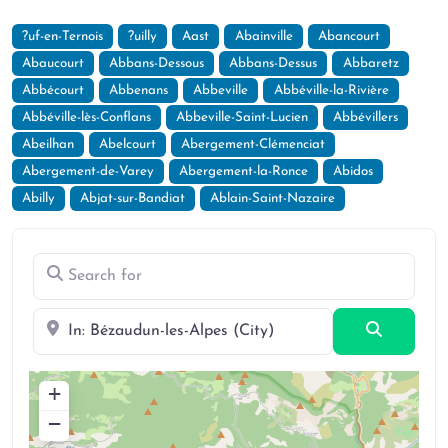
?uf-en-Ternois
?uilly
Aast
Abainville
Abancourt
Abaucourt
Abbans-Dessous
Abbans-Dessus
Abbaretz
Abbécourt
Abbenans
Abbeville
Abbéville-la-Rivière
Abbéville-lès-Conflans
Abbeville-Saint-Lucien
Abbévillers
Abeilhan
Abelcourt
Abergement-Clémenciat
Abergement-de-Varey
Abergement-la-Ronce
Abidos
Abilly
Abjat-sur-Bandiat
Ablain-Saint-Nazaire
Search for
Near
Search
+
−