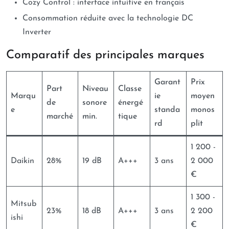
Cozy Control : interface intuitive en français
Consommation réduite avec la technologie DC
Inverter
Comparatif des principales marques
Garant
Prix
Part
Niveau
Classe
Marqu
ie
moyen
de
sonore
énergé
e
standa
monos
marché
min.
tique
rd
plit
1 200 -
Daikin
28%
19 dB
A+++
3 ans
2 000
€
1 300 -
Mitsub
23%
18 dB
A+++
3 ans
2 200
ishi
€