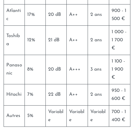
Atlanti
900 - 1
17%
20 dB
A++
2 ans
c
500 €
1 000 -
Toshib
12%
21 dB
A++
2 ans
1 700
a
€
1 100 -
Panaso
8%
20 dB
A+++
3 ans
1 900
nic
€
950 - 1
Hitachi
7%
22 dB
A++
2 ans
600 €
Variabl
Variabl
Variabl
700 - 1
Autres
5%
e
e
e
400 €