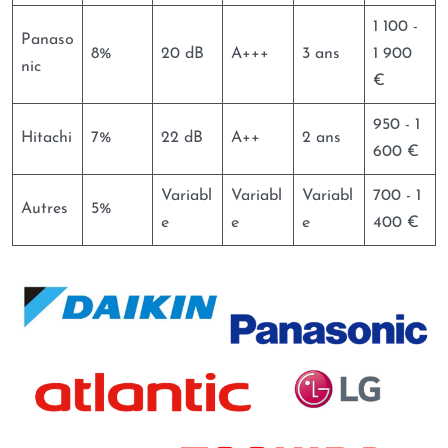
1 100 -
Panaso
8%
20 dB
A+++
3 ans
1 900
nic
€
950 - 1
Hitachi
7%
22 dB
A++
2 ans
600 €
Variabl
Variabl
Variabl
700 - 1
Autres
5%
e
e
e
400 €