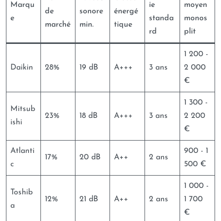
Marqu
ie
moyen
de
sonore
énergé
e
standa
monos
marché
min.
tique
rd
plit
1 200 -
Daikin
28%
19 dB
A+++
3 ans
2 000
€
1 300 -
Mitsub
23%
18 dB
A+++
3 ans
2 200
ishi
€
Atlanti
900 - 1
17%
20 dB
A++
2 ans
c
500 €
1 000 -
Toshib
12%
21 dB
A++
2 ans
1 700
a
€